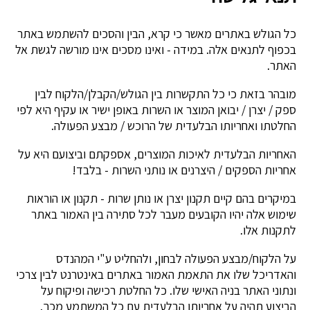
כל הגולש באתרים מאשר כי קרא, הבין והסכים להשתמש באתר
בכפוף לתנאים אלה. במידה - ואינו מסכים אינו מורשה לגשת אל
האתר.
מובהר בזאת כי כל התקשרות בין הגולש/הקבלן/הלקוח לבין
ספק / יצרן / יבואן המוצר או השרות באופן ישיר או עקיף היא לפי
החלטתו ואחריותו הבלעדית של הרוכש / מבצע הפעולה.
האחריות הבלעדית לאיכות המוצרים, אספקתם וביצועם היא על
אחריות הספקים / היצרנים או נותני השרות - בלבד!
במיקרים בהם קיים תקנון יצרן או נותן שרות - תקנון או הוראות
שימוש אלה יהיו הקובעים מעבר לכל סתירה בין האמור באתר
לתקנות אלו.
על הלקוח/מבצע הפעולה לבחון, ולהחליט ע"י המהנדס
והאדריכל שלו את התאמת האמור באתרים באינטרנט לבין צרכי
ונתוני האתר בניה האישי שלו. כל החלטת רכישה ופיקוח על
הביצוע תהיה על אחריותו הבלעדית עם כל המשתמע מכך.