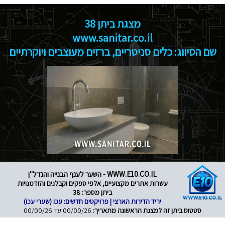
מצגת ביתן 38
www.sanitar.co.il
שם הסיווג: כלים סניטריים, ברזים מעוצבים ויוקרתיים
WWW.E10.CO.IL - השער לענף הבנייה והנדל"ן
עשרות אתרים מקצועיים, אלפי ספקים וקבלנים והזדמנויות
ביתן מספר: 38
יריד הדירות הארצי | פרויקטים חדשים: עכו (שערי עכו)
סטטוס ביתן זה למצגת הראשונה מתאריך:
00/00/26 עד 00/00/26