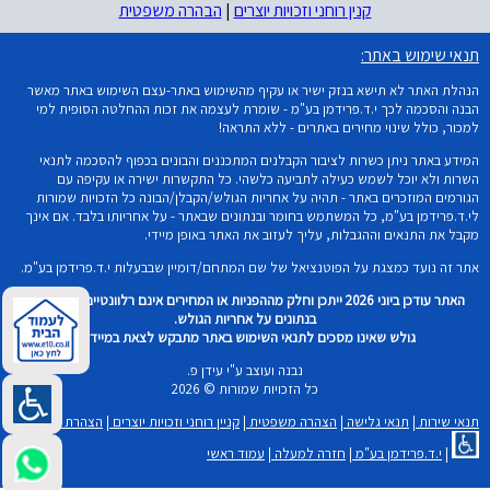
קנין רוחני וזכויות יוצרים
|
הבהרה משפטית
תנאי שימוש באתר:
הנהלת האתר לא תישא בנזק ישיר או עקיף מהשימוש באתר-עצם השימוש באתר מאשר
הבנה והסכמה לכך י.ד.פרידמן בע"מ - שומרת לעצמה את זכות ההחלטה הסופית למי
למכור, כולל שינוי מחירים באתרים - ללא התראה!
המידע באתר ניתן כשרות לציבור הקבלנים המתכננים והבונים בכפוף להסכמה לתנאי
השרות ולא יוכל לשמש כעילה לתביעה כלשהי. כל התקשרות ישירה או עקיפה עם
הגורמים המוזכרים באתר - תהיה על אחריות הגולש/הקבלן/הבונה כל הזכויות שמורות
לי.ד.פרידמן בע"מ, כל המשתמש בחומר ובנתונים שבאתר - על אחריותו בלבד. אם אינך
מקבל את התנאים וההגבלות, עליך לעזוב את האתר באופן מיידי.
אתר זה נועד כמצגת על הפוטנציאל של שם המתחם/דומיין שבבעלות י.ד.פרידמן בע"מ.
האתר עודכן ביוני 2026 ייתכן וחלק מההפניות או המחירים אינם רלוונטיים וכל שימוש
בנתונים על אחריות הגולש.
גולש שאינו מסכים לתנאי השימוש באתר מתבקש לצאת במיידית!
נבנה ועוצב ע"י עידן פ.
כל הזכויות שמורות © 2026
תנאי שירות
|
תנאי גלישה
|
הצהרה משפטית
|
קניין רוחני וזכויות יוצרים
|
הצהרת נגישות
|
י.ד.פרידמן בע"מ
|
חזרה למעלה
|
עמוד ראשי