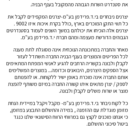
את סטנדרט השרות הגבוהה מהמקובל בענף הבניה.
יצרנים ניבחרים בי.ד.פרידמן בע"מ-יצרנים המקפידים לקבל את
כל תווי התקן המוכרים בארץ ,כולל בקרת איכות איזו 9002 .
יצרנים אלה הוכיחו את יכולתם במשך השנים לעמוד בסטנדרטים
הגבוהים הדורשת מעצמה ומהם חברת י.ד.פרידמן בע"מ.
מאחר והחברה במתכונתה הנוכחית אינה מסוגלת לתת מענה
לכל הפריטים והמוצרים בענף הבניה החברה תשתדל לעזור
לקבלן ולבונה בקשריה הרחבים להגיע לאנשי המפתח המתאימים
אצל הספקים היצרנים, היבואנים וכדומה... במוצרים המשלימים
אותם החברה אינה מוכרת באופן ישיר ללקוחות. או להפנותם
לספק / יצרן מתאים איתו קשורה החברה במיזם משותף להפצת
מוצר או שרות משלים לקבלן ולבונה.
כל לקוח ניבחר בי.ד.פרידמן בע"מ- מקבל ויקבל במיידית הנחת
מזומן מוגדלת עם ההזמנה , במידה והתשלום התבצע במזומן,
כי אנחנו מוכנים לקצץ גם במרווחי הרווח הסיטונאי שלנו כנגד
ביטול סיכוני התשלום.