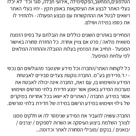
הטלפונים,המחשב,הפקסימילה ,אירועי חבלה, סגר וכד' לא יכלו
בעלי האתר לבצע את העיסקאות באופן תקין - יהיו בעלי האתר
רשאים לבטל את ההתקשרות עם מבצע הפעולה - ולהחזיר לו
את כספו במידה ושילם.
המחירים באתרים השונים כוללים את הובלתם על בסיס הזמנת
משאית מלאה / פרט אם צויין אחרת. כל החזרת סחורה באישור
המפעל - תחייב את המזמין בעלות ההובלה וההחזרה המלאים
לפי עלויות המיפעל.
כל לקוחות האתר/החברה וכל מידע שיצטבר מהגולשים הם נכסי
- י.ד.פרידמן בע"מ. החברה נוקטת צעדים סבירים לאבטחת
המידע והשימוש בו, עם זאת, החברה אינה יכולה לאבטח את
מערכות המידע באופן אשר ימנע חדירת בלתי מורשים ושימוש
אסור במידע. החברה / האתרים לא ישאו בכל אחריות במיקרים
של גילוי ושימוש במידע הרשום במידה של חדירת בלתי מורשים.
החברה עשויה להעביר את המידע שנימסר לה או חלקים ממנו
לצורך השלמת ביצוע העיסקה או השרות לספקים / יצרנים /
יבואנים / בנקים /מובילי הסחורה לאתר וכדומה...